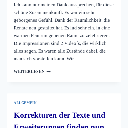
Ich kann nur meinen Dank aussprechen, für diese
schöne Zusammenkunft. Es war ein sehr
geborgenes Gefühl. Dank der Räumlichkeit, die
Renate neu gestaltet hat. Es lud sehr ein, in eine
warmen Feuerumgebenen Raum zu zelebrieren.
DIe Impressionen sind 2 Video´s, die wirklich
alles sagen. Es waren alle Zustände dabei, die
man sich vorstellen kann. Wir…
IMPRESSIONEN
WEITERLESEN
EINER
WUNDERBAREN
KAKAOZEREMONIE
IN
PEGGAU
ALLGEMEIN
VOM
FREITAG,
Korrekturen der Texte und
DEN
13.
Erweiterungen finden nun