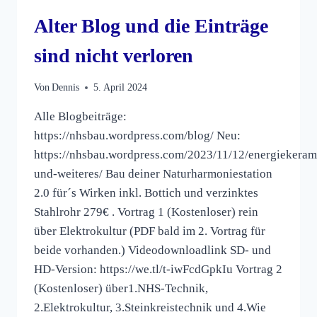
NUN
STATT
Alter Blog und die Einträge
sind nicht verloren
Von
Dennis
5. April 2024
Alle Blogbeiträge:
https://nhsbau.wordpress.com/blog/ Neu:
https://nhsbau.wordpress.com/2023/11/12/energiekera
und-weiteres/ Bau deiner Naturharmoniestation
2.0 für´s Wirken inkl. Bottich und verzinktes
Stahlrohr 279€ . Vortrag 1 (Kostenloser) rein
über Elektrokultur (PDF bald im 2. Vortrag für
beide vorhanden.) Videodownloadlink SD- und
HD-Version: https://we.tl/t-iwFcdGpkIu Vortrag 2
(Kostenloser) über1.NHS-Technik,
2.Elektrokultur, 3.Steinkreistechnik und 4.Wie