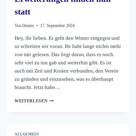
SEPTEMBER
2024
statt
MIT
VERONIKA
Von
Dennis
17. September 2024
UND
DENNIS
Hey, ihr lieben. Es geht den Winter entgegen und
so schreiten wir voran. Ihr habt lange nichts mehr
von mir gelesen. Das liegt daran, dass es noch
sehr viel zu tun gab und weiterhin gibt. Es ist
auch mit Zeit und Kosten verbunden, den Verein
zu gründen und einzusehen, was es überhaupt
braucht. Jetzt habe…
KORREKTUREN
WEITERLESEN
DER
TEXTE
UND
ERWEITERUNGEN
FINDEN
ALLGEMEIN