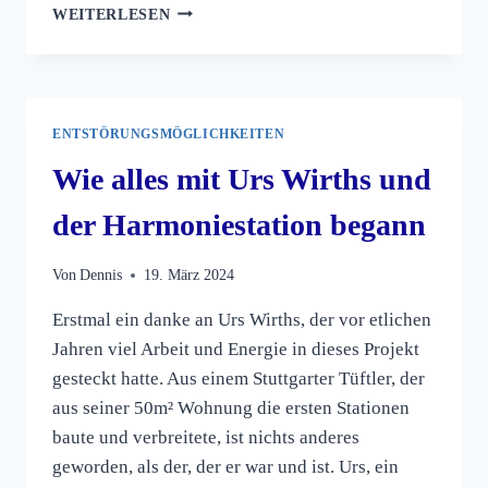
BEGRÜSSUNG, A
WEITERLESEN
RTIKEL, I
NHALTE U
ND B
ESCHREIBUNG D
ES BAU´
ENTSTÖRUNGSMÖGLICHKEITEN
S D
ER N
Wie alles mit Urs Wirths und
HS 2
.0
der Harmoniestation begann
Von
Dennis
19. März 2024
Erstmal ein danke an Urs Wirths, der vor etlichen
Jahren viel Arbeit und Energie in dieses Projekt
gesteckt hatte. Aus einem Stuttgarter Tüftler, der
aus seiner 50m² Wohnung die ersten Stationen
baute und verbreitete, ist nichts anderes
geworden, als der, der er war und ist. Urs, ein