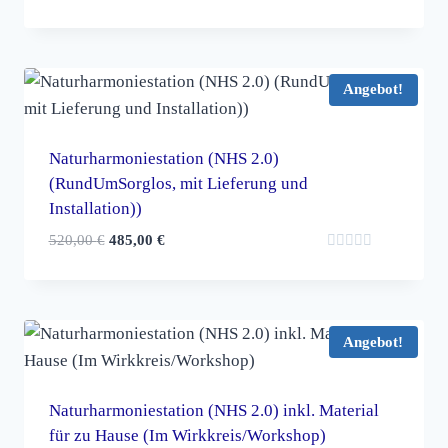
Bewertet
mit
0
von
5
Angebot!
Naturharmoniestation (NHS 2.0)
(RundUmSorglos, mit Lieferung und
Installation))
Ursprünglicher
Aktueller
520,00
€
485,00
€
Bewertet
Preis
Preis
mit
war:
ist:
0
von
520,00 €
485,00 €.
5
Angebot!
Naturharmoniestation (NHS 2.0) inkl. Material
für zu Hause (Im Wirkkreis/Workshop)