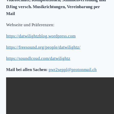
DJing versch. Musikrichtungen, Vereinbarung per
Mail
Webseite und Präferenzen:
https://datwilightzblog.wordpress.com
https://freesound.org/people/datwilightz/
https://soundlcoud.com/datwilightz
Mail bei allen Sachen:
pwr2seppl@protonmail.ch