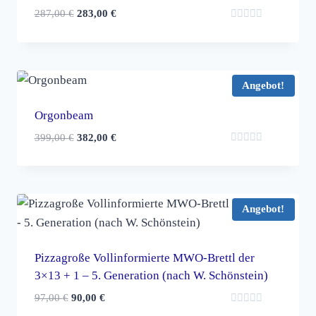
Ursprünglicher
Aktueller
287,00
€
283,00
€
Bewertet
Preis
Preis
mit
war:
ist:
0
von
287,00 €
283,00 €.
5
Angebot!
Orgonbeam
Ursprünglicher
Aktueller
399,00
€
382,00
€
Bewertet
Preis
Preis
mit
war:
ist:
0
von
399,00 €
382,00 €.
5
Angebot!
Pizzagroße Vollinformierte MWO-Brettl der
3×13 + 1 – 5. Generation (nach W. Schönstein)
Ursprünglicher
Aktueller
97,00
€
90,00
€
Bewertet
Preis
Preis