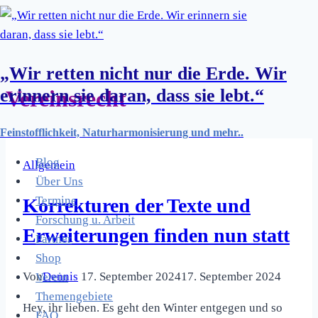
Zum
Inhalt
springen
„Wir retten nicht nur die Erde. Wir
erinnern sie daran, dass sie lebt.“
Vereinsrecht
Feinstofflichkeit, Naturharmonisierung und mehr..
Blog
Allgemein
Über Uns
Termine
Korrekturen der Texte und
Forschung u. Arbeit
Erweiterungen finden nun statt
Partner
Shop
Von
Dennis
17. September 2024
17. September 2024
Verein
Themengebiete
Hey, ihr lieben. Es geht den Winter entgegen und so
FAQ