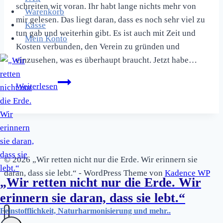
schreiten wir voran. Ihr habt lange nichts mehr von
Warenkorb
mir gelesen. Das liegt daran, dass es noch sehr viel zu
Kasse
tun gab und weiterhin gibt. Es ist auch mit Zeit und
Mein Konto
Kosten verbunden, den Verein zu gründen und
einzusehen, was es überhaupt braucht. Jetzt habe…
Korrekturen
Weiterlesen
der
Texte
und
Erweiterungen
finden
© 2026 „Wir retten nicht nur die Erde. Wir erinnern sie
nun
daran, dass sie lebt.“ - WordPress Theme von
Kadence WP
statt
„Wir retten nicht nur die Erde. Wir
erinnern sie daran, dass sie lebt.“
Feinstofflichkeit, Naturharmonisierung und mehr..