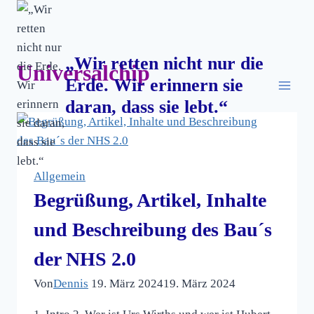
Zum
Inhalt
springen
„Wir retten nicht nur die
Universalchip
Erde. Wir erinnern sie
daran, dass sie lebt.“
Allgemein
Begrüßung, Artikel, Inhalte
und Beschreibung des Bau´s
der NHS 2.0
Von
Dennis
19. März 2024
19. März 2024