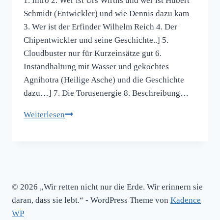
1. Intro 2. Wer ist Urs Wirths und wer ist Hubert
Schmidt (Entwickler) und wie Dennis dazu kam
3. Wer ist der Erfinder Wilhelm Reich 4. Der
Chipentwickler und seine Geschichte..] 5.
Cloudbuster nur für Kurzeinsätze gut 6.
Instandhaltung mit Wasser und gekochtes
Agnihotra (Heilige Asche) und die Geschichte
dazu…] 7. Die Torusenergie 8. Beschreibung…
Begrüßung,
Weiterlesen
Artikel,
Inhalte
und
Beschreibung
des Bau
© 2026 „Wir retten nicht nur die Erde. Wir erinnern sie
´s
daran, dass sie lebt.“ - WordPress Theme von
Kadence
der
WP