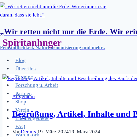
Zum
Inhalt
springen
„Wir retten nicht nur die Erde. Wir erin
Spiritanhnger
Feinstofflichkeit, Naturharmonisierung und mehr..
Blog
Über Uns
Termine
Forschung u. Arbeit
Partner
Allgemein
Shop
Verein
Begrüßung, Artikel, Inhalte und 
Themengebiete
FAQ
Von
Dennis
19. März 2024
19. März 2024
Warenkorb