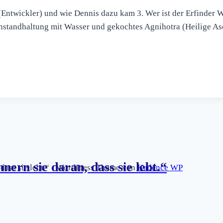
t (Entwickler) und wie Dennis dazu kam 3. Wer ist der Erfinder
. Instandhaltung mit Wasser und gekochtes Agnihotra (Heilige A
nern sie daran, dass sie lebt.“
, dass sie lebt.“ - WordPress Theme von
Kadence WP