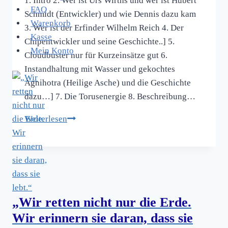
1. Intro 2. Wer ist Urs Wirths und wer ist Hubert
FAQ
Schmidt (Entwickler) und wie Dennis dazu kam
Warenkorb
3. Wer ist der Erfinder Wilhelm Reich 4. Der
Kasse
Chipentwickler und seine Geschichte..] 5.
Mein Konto
Cloudbuster nur für Kurzeinsätze gut 6.
Instandhaltung mit Wasser und gekochtes
Agnihotra (Heilige Asche) und die Geschichte
dazu…] 7. Die Torusenergie 8. Beschreibung…
Begrüßung,
Weiterlesen
Artikel,
Inhalte
und
Beschreibung
des Bau
„Wir retten nicht nur die Erde.
´s
der
Wir erinnern sie daran, dass sie