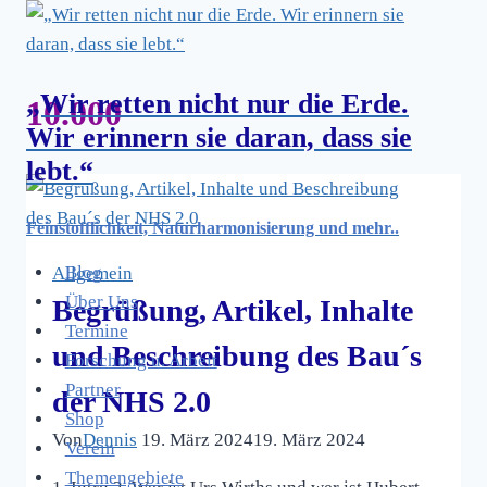
Zum
Inhalt
springen
„Wir retten nicht nur die Erde.
10.000
Wir erinnern sie daran, dass sie
lebt.“
Feinstofflichkeit, Naturharmonisierung und mehr..
Blog
Allgemein
Über Uns
Begrüßung, Artikel, Inhalte
Termine
und Beschreibung des Bau´s
Forschung u. Arbeit
Partner
der NHS 2.0
Shop
Von
Dennis
19. März 2024
19. März 2024
Verein
Themengebiete